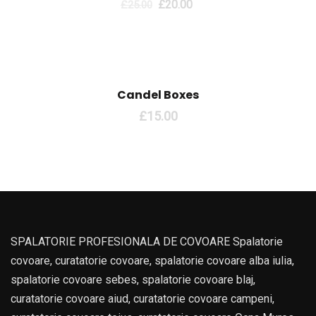
£
20.00
£
25.00
Candel Boxes
£
15.00
SPALATORIE PROFESIONALA DE COVOARE Spalatorie
covoare, curatatorie covoare, spalatorie covoare alba iulia,
spalatorie covoare sebes, spalatorie covoare blaj,
curatatorie covoare aiud, curatatorie covoare campeni,