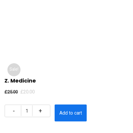
Sale!
Z. Medicine
£
20.00
£
25.00
Quantity
Add to cart