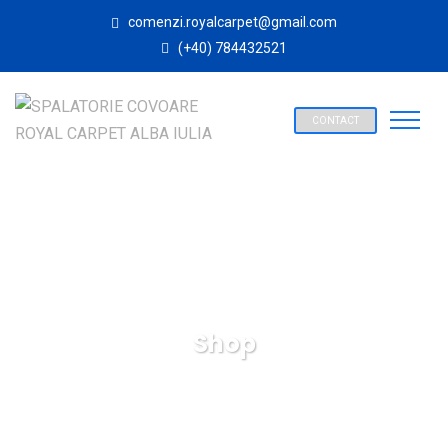
comenzi.royalcarpet@gmail.com
(+40) 784432521
CONTACT
Shop
SPALATORIE COVOARE ROYAL CARPET ALBA IULIA
Products
Accessories
Z. Medicine