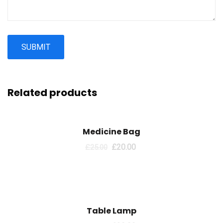
Related products
Sale!
Medicine Bag
£
20.00
£
25.00
Sale!
Table Lamp