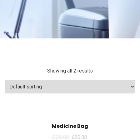
Showing all 2 results
Sale!
Medicine Bag
£
25.00
£
20.00