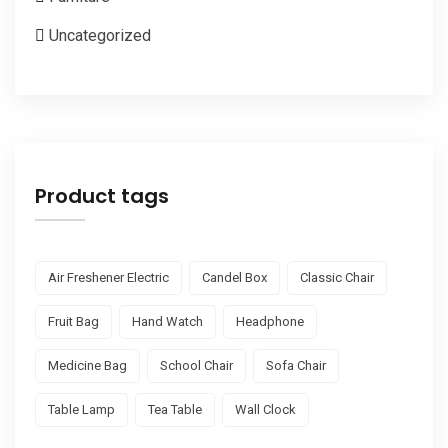
Uncategorized
Product tags
Air Freshener Electric
Candel Box
Classic Chair
Fruit Bag
Hand Watch
Headphone
Medicine Bag
School Chair
Sofa Chair
Table Lamp
Tea Table
Wall Clock