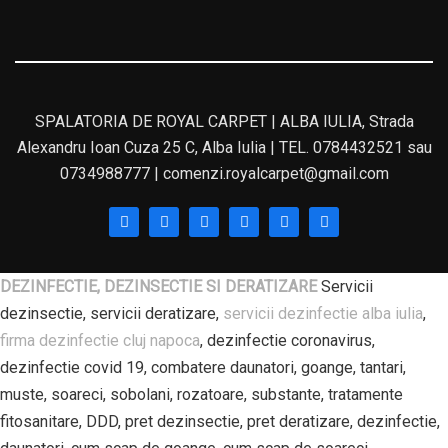
SPALATORIA DE ROYAL CARPET | ALBA IULIA, Strada
Alexandru Ioan Cuza 25 C, Alba Iulia | TEL. 0784432521 sau
0734988777 | comenzi.royalcarpet@gmail.com
DEZINFECTIE, DEZINSECTIE SI DERATIZARE
Servicii
dezinsectie, servicii deratizare,
servicii dezinfectie alba iulia
,
firma dezinfectie cluj napoca
, dezinfectie coronavirus,
dezinfectie covid 19, combatere daunatori, goange, tantari,
muste, soareci, sobolani, rozatoare, substante, tratamente
fitosanitare, DDD, pret dezinsectie, pret deratizare, dezinfectie,