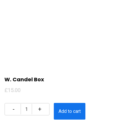
W. Candel Box
£
15.00
Quantity
Add to cart