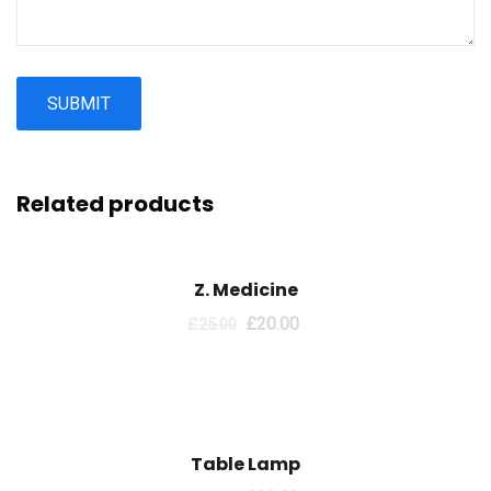
Related products
Sale!
Z. Medicine
£
20.00
£
25.00
Sale!
Table Lamp