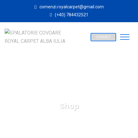
comenzi.royalcarpet@gmail.com
(+40) 784432521
CONTACT
Shop
SPALATORIE COVOARE ROYAL CARPET ALBA IULIA
Products
Accessories
W. Candel Box