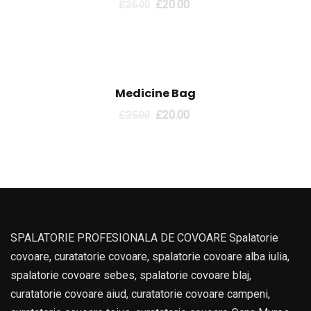
£
20.00
£
25.00
Sale!
Medicine Bag
£
20.00
£
25.00
SPALATORIE PROFESIONALA DE COVOARE Spalatorie
covoare, curatatorie covoare, spalatorie covoare alba iulia,
spalatorie covoare sebes, spalatorie covoare blaj,
curatatorie covoare aiud, curatatorie covoare campeni,