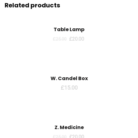
Related products
Sale!
Table Lamp
£
20.00
£
25.00
W. Candel Box
£
15.00
Sale!
Z. Medicine
£
20.00
£
25.00