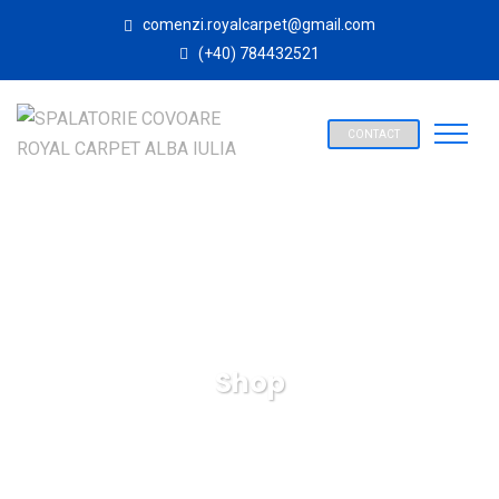
comenzi.royalcarpet@gmail.com
(+40) 784432521
CONTACT
Shop
SPALATORIE COVOARE ROYAL CARPET ALBA IULIA
Products
Accessories
Candel Boxes