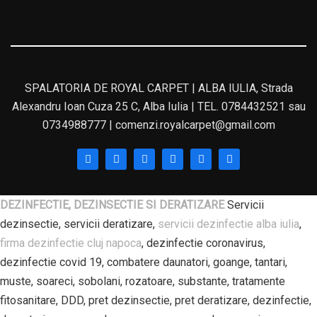
SPALATORIA DE ROYAL CARPET | ALBA IULIA, Strada
Alexandru Ioan Cuza 25 C, Alba Iulia | TEL. 0784432521 sau
0734988777 | comenzi.royalcarpet@gmail.com
DEZINFECTIE, DEZINSECTIE SI DERATIZARE
Servicii
dezinsectie, servicii deratizare,
servicii dezinfectie alba iulia
,
firma dezinfectie cluj napoca
, dezinfectie coronavirus,
dezinfectie covid 19, combatere daunatori, goange, tantari,
muste, soareci, sobolani, rozatoare, substante, tratamente
fitosanitare, DDD, pret dezinsectie, pret deratizare, dezinfectie,