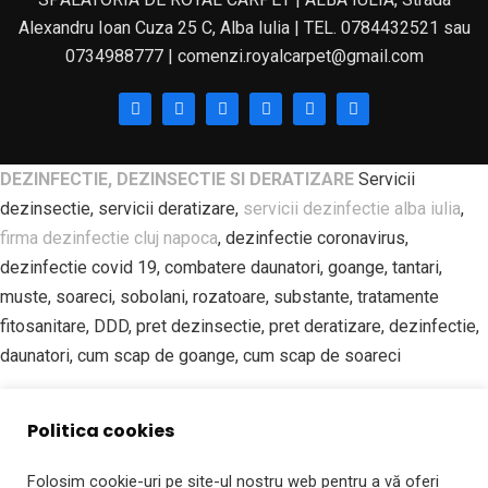
Alexandru Ioan Cuza 25 C, Alba Iulia | TEL. 0784432521 sau
0734988777 | comenzi.royalcarpet@gmail.com
DEZINFECTIE, DEZINSECTIE SI DERATIZARE
Servicii
dezinsectie, servicii deratizare,
servicii dezinfectie alba iulia
,
firma dezinfectie cluj napoca
, dezinfectie coronavirus,
dezinfectie covid 19, combatere daunatori, goange, tantari,
muste, soareci, sobolani, rozatoare, substante, tratamente
fitosanitare, DDD, pret dezinsectie, pret deratizare, dezinfectie,
daunatori, cum scap de goange, cum scap de soareci
SPALATORIE PROFESIONALA DE COVOARE | ROYAL CARPET
Politica cookies
ALBA IULIA Spalatorie covoare, curatatorie covoare, spalatorie
covoare alba iulia, spalatorie covoare sebes, spalatorie covoare
Folosim cookie-uri pe site-ul nostru web pentru a vă oferi