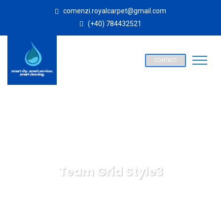
comenzi.royalcarpet@gmail.com
(+40) 784432521
CONTACT
Team Grid Style3
SPALATORIE COVOARE ROYAL CARPET ALBA IULIA
Team
Grid Style3