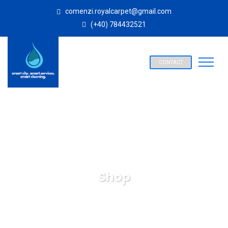
comenzi.royalcarpet@gmail.com
(+40) 784432521
CONTACT
Shop
SPALATORIE COVOARE ROYAL CARPET ALBA IULIA
Products
Furniture
X. Table