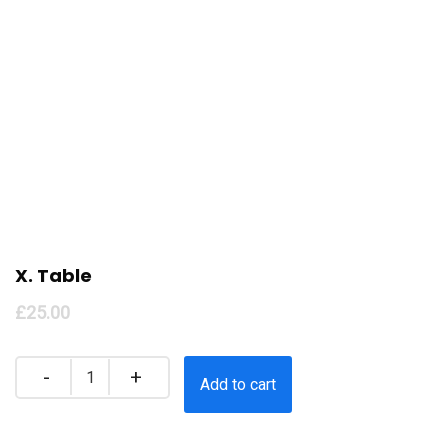
X. Table
£
25.00
Quantity
Add to cart