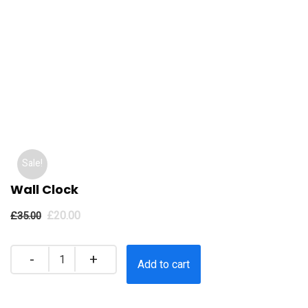
Sale!
Wall Clock
£
20.00
£
35.00
Quantity
Add to cart