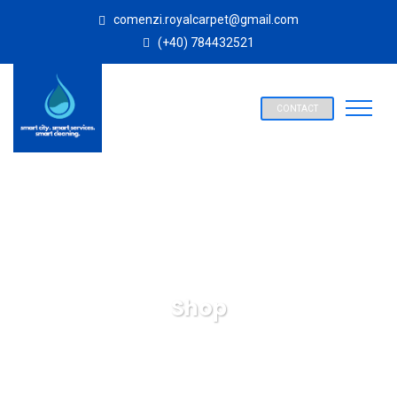
comenzi.royalcarpet@gmail.com
(+40) 784432521
CONTACT
Shop
SPALATORIE COVOARE ROYAL CARPET ALBA IULIA
Products
Electronic
Wall Clock