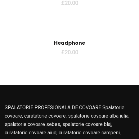
£
20.00
Headphone
£
20.00
SPALATORIE PROFESIONALA DE COVOARE Spalatorie
covoare, curatatorie covoare, spalatorie covoare alba iulia,
spalatorie covoare sebes, spalatorie covoare blaj,
curatatorie covoare aiud, curatatorie covoare campeni,