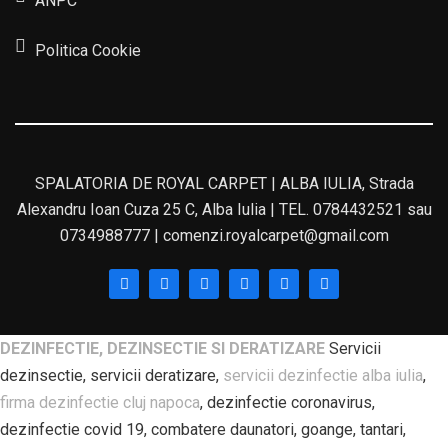
ANPC
Politica Cookie
SPALATORIA DE ROYAL CARPET | ALBA IULIA, Strada
Alexandru Ioan Cuza 25 C, Alba Iulia | TEL. 0784432521 sau
0734988777 | comenzi.royalcarpet@gmail.com
DEZINFECTIE, DEZINSECTIE SI DERATIZARE
Servicii
dezinsectie, servicii deratizare,
servicii dezinfectie alba iulia
,
firma dezinfectie cluj napoca
, dezinfectie coronavirus,
dezinfectie covid 19, combatere daunatori, goange, tantari,