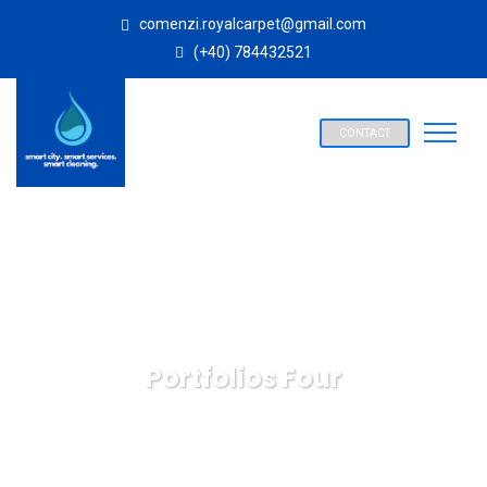
comenzi.royalcarpet@gmail.com
(+40) 784432521
CONTACT
Portfolios Four
SPALATORIE COVOARE ROYAL CARPET ALBA IULIA
Portfolios Four