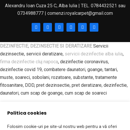
Alexandru Ioan Cuza 25 C, Alba Iulia | TEL. 0784432521 sau
0734988777 | comenzi.royalcarpet@gmail.com
DEZINFECTIE, DEZINSECTIE SI DERATIZARE
Servicii
dezinsectie, servicii deratizare,
servicii dezinfectie alba iulia
,
firma dezinfectie cluj napoca
, dezinfectie coronavirus,
dezinfectie covid 19, combatere daunatori, goange, tantari,
muste, soareci, sobolani, rozatoare, substante, tratamente
fitosanitare, DDD, pret dezinsectie, pret deratizare, dezinfectie,
daunatori, cum scap de goange, cum scap de soareci
SPALATORIE PROFESIONALA DE COVOARE | ROYAL CARPET
Politica cookies
ALBA IULIA Spalatorie covoare, curatatorie covoare, spalatorie
covoare alba iulia, spalatorie covoare sebes, spalatorie covoare
Folosim cookie-uri pe site-ul nostru web pentru a vă oferi