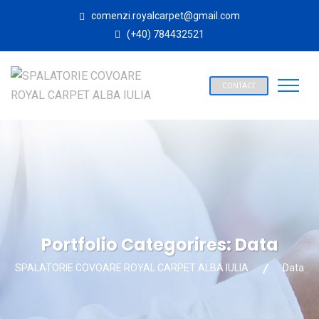
comenzi.royalcarpet@gmail.com
(+40) 784432521
CONTACT
Portfolio Categorires:
Data
SPALATORIE COVOARE ROYAL CARPET ALBA IULIA
Data