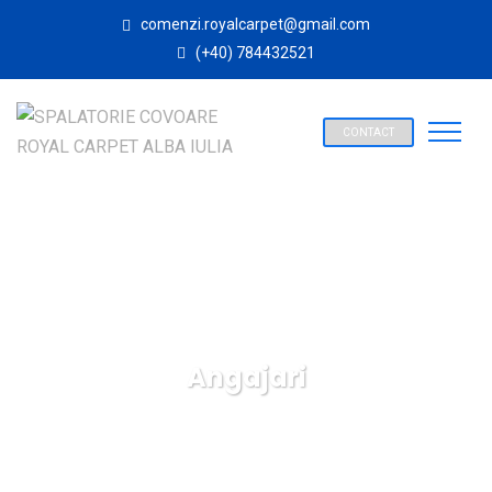
comenzi.royalcarpet@gmail.com
(+40) 784432521
CONTACT
Angajari
SPALATORIE COVOARE ROYAL CARPET ALBA IULIA
Informatii utile
Angajari