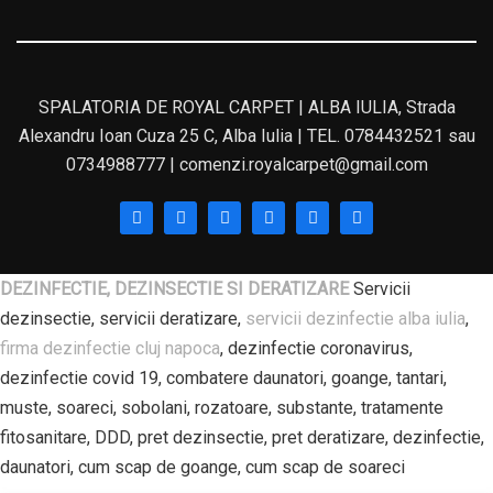
SPALATORIA DE ROYAL CARPET | ALBA IULIA, Strada
Alexandru Ioan Cuza 25 C, Alba Iulia | TEL. 0784432521 sau
0734988777 | comenzi.royalcarpet@gmail.com
DEZINFECTIE, DEZINSECTIE SI DERATIZARE
Servicii
dezinsectie, servicii deratizare,
servicii dezinfectie alba iulia
,
firma dezinfectie cluj napoca
, dezinfectie coronavirus,
dezinfectie covid 19, combatere daunatori, goange, tantari,
muste, soareci, sobolani, rozatoare, substante, tratamente
fitosanitare, DDD, pret dezinsectie, pret deratizare, dezinfectie,
daunatori, cum scap de goange, cum scap de soareci