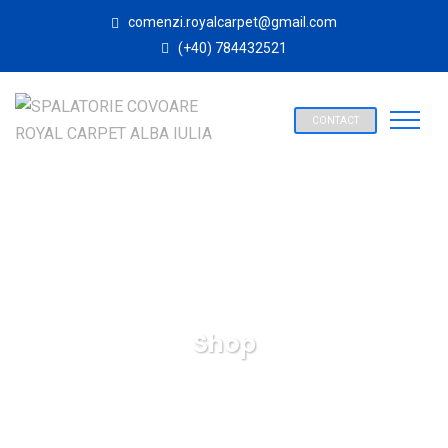
comenzi.royalcarpet@gmail.com
(+40) 784432521
CONTACT
Shop
SPALATORIE COVOARE ROYAL CARPET ALBA IULIA
Products
Electronic
Y. Headphone