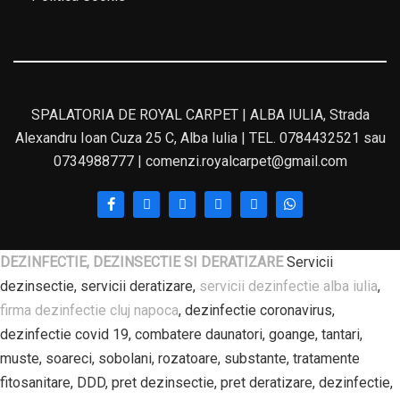
SPALATORIA DE ROYAL CARPET | ALBA IULIA, Strada
Alexandru Ioan Cuza 25 C, Alba Iulia | TEL. 0784432521 sau
0734988777 | comenzi.royalcarpet@gmail.com
DEZINFECTIE, DEZINSECTIE SI DERATIZARE
Servicii
dezinsectie, servicii deratizare,
servicii dezinfectie alba iulia
,
firma dezinfectie cluj napoca
, dezinfectie coronavirus,
dezinfectie covid 19, combatere daunatori, goange, tantari,
muste, soareci, sobolani, rozatoare, substante, tratamente
fitosanitare, DDD, pret dezinsectie, pret deratizare, dezinfectie,