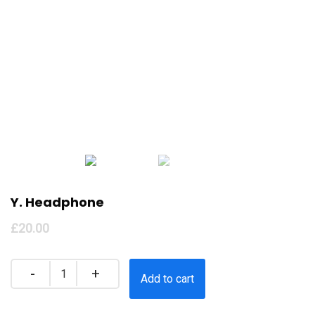
Y. Headphone
£
20.00
Quantity
Add to cart