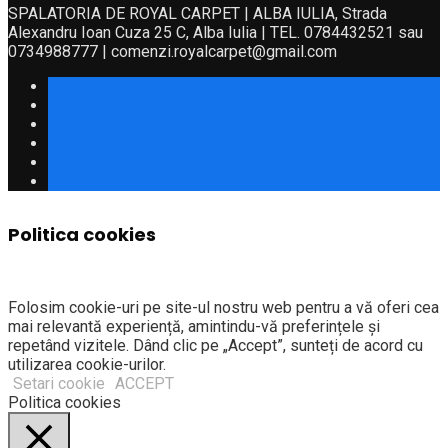
SPALATORIA DE ROYAL CARPET | ALBA IULIA, Strada
Alexandru Ioan Cuza 25 C, Alba Iulia | TEL. 0784432521 sau
0734988777 | comenzi.royalcarpet@gmail.com
Politica cookies
Folosim cookie-uri pe site-ul nostru web pentru a vă oferi cea
mai relevantă experiență, amintindu-vă preferințele și
repetând vizitele. Dând clic pe „Accept”, sunteți de acord cu
utilizarea cookie-urilor.
Setari cookie
ACCEPT
Politica cookies