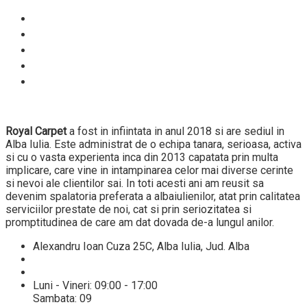
Despre noi
Proces spalare
Servicii
Preturi
Blog
Royal Carpet
a fost in infiintata in anul 2018 si are sediul in
Alba Iulia. Este administrat de o echipa tanara, serioasa, activa
si cu o vasta experienta inca din 2013 capatata prin multa
implicare, care vine in intampinarea celor mai diverse cerinte
si nevoi ale clientilor sai. In toti acesti ani am reusit sa
devenim spalatoria preferata a albaiulienilor, atat prin calitatea
serviciilor prestate de noi, cat si prin seriozitatea si
promptitudinea de care am dat dovada de-a lungul anilor.
Alexandru Ioan Cuza 25C, Alba Iulia, Jud. Alba
+40 784432521
info@spalatoriecovoarealba.ro
Luni - Vineri: 09:00 - 17:00
Sambata: 09