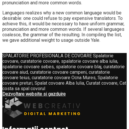
pronunciation and more common words.
Languages realizes why a new common language would be
desirable: one could refuse to pay expensive translators. To
achieve this, it would be necessary to have uniform grammar,
pronunciation and more common words. If several languages
coalesce, the grammar of the resulting. In compiling the list,
we gave additional weight to usage outside Yale.
SPALATORIE PROFESIONALA DE COVOARE Spalatorie
covoare, curatatorie covoare, spalatorie covoare alba iulia,
spalatorie covoare sebes, spalatorie covoare blaj, curatatorie
covoare aiud, curatatorie covoare campeni, curatatorie
covoare teius, curatatorie covoare Ocna Mures, Spalatorie
covoare preturi, Spalat covoare Alba Iulia, Curatat covoare, Cat
costa sa spal covorul
Dezvoltare website si gazduire