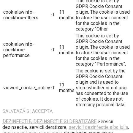
This cookie is set by
GDPR Cookie Consent
cookielawinfo-
11
plugin. The cookie is used
0
checkbox-others
months
to store the user consent
for the cookies in the
category "Other.
This cookie is set by
GDPR Cookie Consent
cookielawinfo-
11
plugin. The cookie is used
checkbox-
0
months
to store the user consent
performance
for the cookies in the
category "Performance".
The cookie is set by the
GDPR Cookie Consent
plugin and is used to
11
viewed_cookie_policy
0
store whether or not user
months
has consented to the use
of cookies. It does not
store any personal data.
SALVEAZĂ ȘI ACCEPTĂ
DEZINFECTIE, DEZINSECTIE SI DERATIZARE
Servicii
dezinsectie, servicii deratizare,
servicii dezinfectie alba iulia
,
firma dezinfectie cluj napoca
, dezinfectie coronavirus,