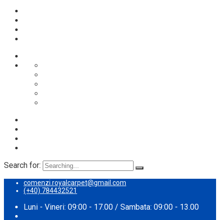
Despre noi
Proces spalare
Servicii
Preturi
Blog
Search for:
comenzi.royalcarpet@gmail.com
(+40) 784432521
Luni - Vineri: 09:00 - 17.00 / Sambata: 09:00 - 13.00