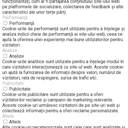
funcționalități, cum ar fi partajarea conținutului site-ului web
pe platformele de socializare, colectarea de feedback și alte
caracteristici ale unor terțe părți.
Performanţă
Performanţă
Cookie-urile de performanță sunt utilizate pentru a înțelege și
analiza indicii cheie de performanță ai site-ului web, ceea ce
ajută la oferirea unei experiențe mai bune utilizatorilor pentru
vizitatori.
Analize
Analize
Cookie-urile analitice sunt utilizate pentru a înțelege modul în
care vizitatorii interacționează cu site-ul web. Aceste cookie-
uri ajută la furnizarea de informații despre valori, numărul de
vizitatori, rata de respingere, sursa de trafic etc.
Publicitate
Publicitate
Cookie-urile publicitare sunt utilizate pentru a oferi
vizitatorilor reclame și campanii de marketing relevante.
Aceste cookie-uri urmăresc vizitatorii de pe site-uri web și
colectează informații pentru a oferi reclame personalizate.
Altele
Altele
Alte cookie-uri necategorizate sunt cele care sunt analizate și