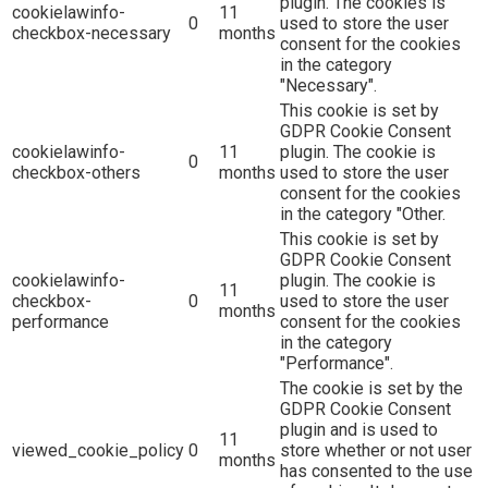
plugin. The cookies is
cookielawinfo-
11
0
used to store the user
checkbox-necessary
months
consent for the cookies
in the category
"Necessary".
This cookie is set by
GDPR Cookie Consent
cookielawinfo-
11
plugin. The cookie is
0
checkbox-others
months
used to store the user
consent for the cookies
in the category "Other.
This cookie is set by
GDPR Cookie Consent
cookielawinfo-
plugin. The cookie is
11
checkbox-
0
used to store the user
months
performance
consent for the cookies
in the category
"Performance".
The cookie is set by the
GDPR Cookie Consent
plugin and is used to
11
viewed_cookie_policy
0
store whether or not user
months
has consented to the use