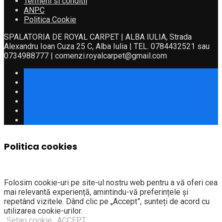
Termeni si conditii
ANPC
Politica Cookie
SPALATORIA DE ROYAL CARPET | ALBA IULIA, Strada
Alexandru Ioan Cuza 25 C, Alba Iulia | TEL. 0784432521 sau
0734988777 | comenzi.royalcarpet@gmail.com
Politica cookies
Folosim cookie-uri pe site-ul nostru web pentru a vă oferi cea
mai relevantă experiență, amintindu-vă preferințele și
repetând vizitele. Dând clic pe „Accept”, sunteți de acord cu
utilizarea cookie-urilor.
Setari cookie
ACCEPT