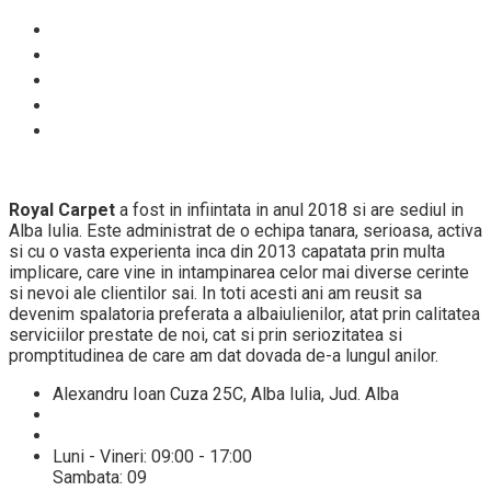
Despre noi
Proces spalare
Servicii
Preturi
Blog
Royal Carpet
a fost in infiintata in anul 2018 si are sediul in
Alba Iulia. Este administrat de o echipa tanara, serioasa, activa
si cu o vasta experienta inca din 2013 capatata prin multa
implicare, care vine in intampinarea celor mai diverse cerinte
si nevoi ale clientilor sai. In toti acesti ani am reusit sa
devenim spalatoria preferata a albaiulienilor, atat prin calitatea
serviciilor prestate de noi, cat si prin seriozitatea si
promptitudinea de care am dat dovada de-a lungul anilor.
Alexandru Ioan Cuza 25C, Alba Iulia, Jud. Alba
+40 784432521
info@spalatoriecovoarealba.ro
Luni - Vineri: 09:00 - 17:00
Sambata: 09