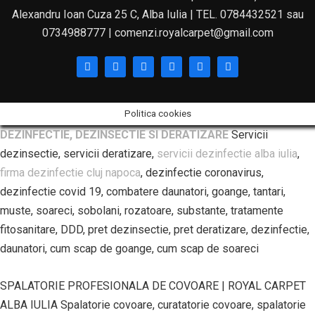
Alexandru Ioan Cuza 25 C, Alba Iulia | TEL. 0784432521 sau
0734988777 | comenzi.royalcarpet@gmail.com
Politica cookies
DEZINFECTIE, DEZINSECTIE SI DERATIZARE
Servicii
dezinsectie, servicii deratizare,
servicii dezinfectie alba iulia
,
firma dezinfectie cluj napoca
, dezinfectie coronavirus,
dezinfectie covid 19, combatere daunatori, goange, tantari,
muste, soareci, sobolani, rozatoare, substante, tratamente
fitosanitare, DDD, pret dezinsectie, pret deratizare, dezinfectie,
daunatori, cum scap de goange, cum scap de soareci
SPALATORIE PROFESIONALA DE COVOARE | ROYAL CARPET
ALBA IULIA Spalatorie covoare, curatatorie covoare, spalatorie