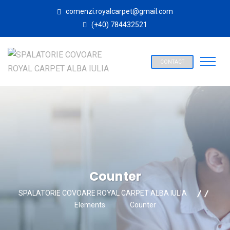
comenzi.royalcarpet@gmail.com
(+40) 784432521
CONTACT
Counter
SPALATORIE COVOARE ROYAL CARPET ALBA IULIA
Elements
Counter