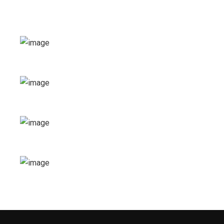
100
k
Happy Clients
250
+
Projects Done
150
+
Portfolios
60
+
Expert People