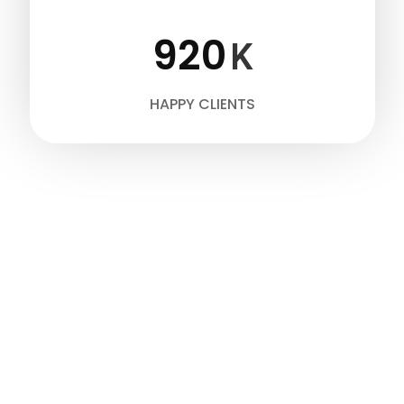
920
K
HAPPY CLIENTS
FUN FACTS
Facts For Choosing Us