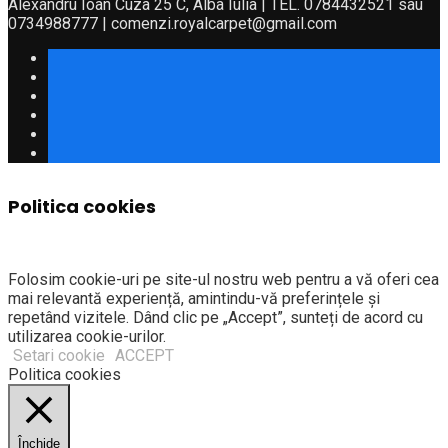
Alexandru Ioan Cuza 25 C, Alba Iulia | TEL. 0784432521 sau
0734988777 | comenzi.royalcarpet@gmail.com
Politica cookies
Folosim cookie-uri pe site-ul nostru web pentru a vă oferi cea
mai relevantă experiență, amintindu-vă preferințele și
repetând vizitele. Dând clic pe „Accept”, sunteți de acord cu
utilizarea cookie-urilor.
Setari cookie
ACCEPT
Politica cookies
Închide