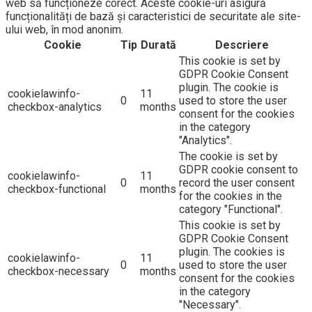
web să funcționeze corect. Aceste cookie-uri asigură
funcționalități de bază și caracteristici de securitate ale site-
ului web, în ​​mod anonim.
Cookie
Tip
Durată
Descriere
This cookie is set by
GDPR Cookie Consent
plugin. The cookie is
cookielawinfo-
11
0
used to store the user
checkbox-analytics
months
consent for the cookies
in the category
"Analytics".
The cookie is set by
GDPR cookie consent to
cookielawinfo-
11
0
record the user consent
checkbox-functional
months
for the cookies in the
category "Functional".
This cookie is set by
GDPR Cookie Consent
plugin. The cookies is
cookielawinfo-
11
0
used to store the user
checkbox-necessary
months
consent for the cookies
in the category
"Necessary".