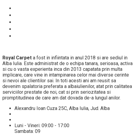
Despre noi
Proces spalare
Servicii
Preturi
Blog
Royal Carpet
a fost in infiintata in anul 2018 si are sediul in
Alba Iulia. Este administrat de o echipa tanara, serioasa, activa
si cu o vasta experienta inca din 2013 capatata prin multa
implicare, care vine in intampinarea celor mai diverse cerinte
si nevoi ale clientilor sai. In toti acesti ani am reusit sa
devenim spalatoria preferata a albaiulienilor, atat prin calitatea
serviciilor prestate de noi, cat si prin seriozitatea si
promptitudinea de care am dat dovada de-a lungul anilor.
Alexandru Ioan Cuza 25C, Alba Iulia, Jud. Alba
+40 784432521
info@spalatoriecovoarealba.ro
Luni - Vineri: 09:00 - 17:00
Sambata: 09