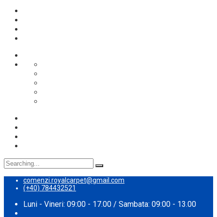
Despre noi
Proces spalare
Servicii
Preturi
Blog
Search
for:
comenzi.royalcarpet@gmail.com
(+40) 784432521
Luni - Vineri: 09:00 - 17.00 / Sambata: 09:00 - 13.00