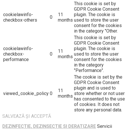
This cookie is set by
GDPR Cookie Consent
cookielawinfo-
11
plugin. The cookie is
0
checkbox-others
months
used to store the user
consent for the cookies
in the category "Other.
This cookie is set by
GDPR Cookie Consent
cookielawinfo-
plugin. The cookie is
11
checkbox-
0
used to store the user
months
performance
consent for the cookies
in the category
"Performance".
The cookie is set by the
GDPR Cookie Consent
plugin and is used to
11
viewed_cookie_policy
0
store whether or not user
months
has consented to the use
of cookies. It does not
store any personal data.
SALVEAZĂ ȘI ACCEPTĂ
DEZINFECTIE, DEZINSECTIE SI DERATIZARE
Servicii