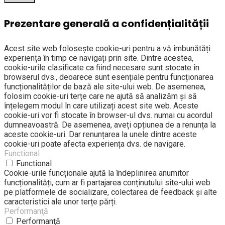
Prezentare generală a confidențialității
Acest site web folosește cookie-uri pentru a vă îmbunătăți
experiența în timp ce navigați prin site. Dintre acestea,
cookie-urile clasificate ca fiind necesare sunt stocate în
browserul dvs., deoarece sunt esențiale pentru funcționarea
funcționalităților de bază ale site-ului web. De asemenea,
folosim cookie-uri terțe care ne ajută să analizăm și să
înțelegem modul în care utilizați acest site web. Aceste
cookie-uri vor fi stocate în browser-ul dvs. numai cu acordul
dumneavoastră. De asemenea, aveți opțiunea de a renunța la
aceste cookie-uri. Dar renunțarea la unele dintre aceste
cookie-uri poate afecta experiența dvs. de navigare.
Functional
Functional
Cookie-urile funcționale ajută la îndeplinirea anumitor
funcționalități, cum ar fi partajarea conținutului site-ului web
pe platformele de socializare, colectarea de feedback și alte
caracteristici ale unor terțe părți.
Performanţă
Performanţă