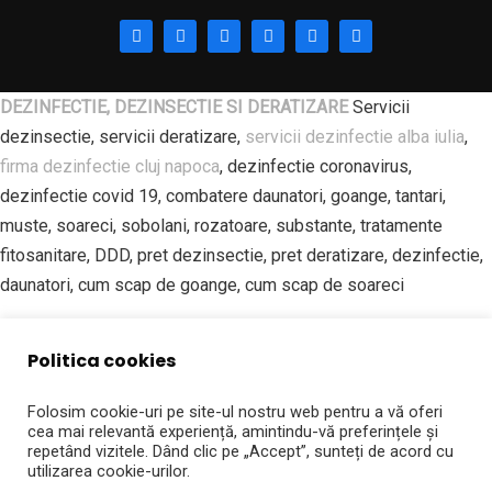
DEZINFECTIE, DEZINSECTIE SI DERATIZARE
Servicii
dezinsectie, servicii deratizare,
servicii dezinfectie alba iulia
,
firma dezinfectie cluj napoca
, dezinfectie coronavirus,
dezinfectie covid 19, combatere daunatori, goange, tantari,
muste, soareci, sobolani, rozatoare, substante, tratamente
fitosanitare, DDD, pret dezinsectie, pret deratizare, dezinfectie,
daunatori, cum scap de goange, cum scap de soareci
SPALATORIE PROFESIONALA DE COVOARE | ROYAL CARPET
Politica cookies
ALBA IULIA Spalatorie covoare, curatatorie covoare, spalatorie
covoare alba iulia, spalatorie covoare sebes, spalatorie covoare
Folosim cookie-uri pe site-ul nostru web pentru a vă oferi
blaj, curatatorie covoare aiud, curatatorie covoare campeni,
cea mai relevantă experiență, amintindu-vă preferințele și
repetând vizitele. Dând clic pe „Accept”, sunteți de acord cu
curatatorie covoare teius, curatatorie covoare Ocna Mures,
utilizarea cookie-urilor.
Spalatorie covoare preturi, Spalat covoare Alba Iulia, Curatat