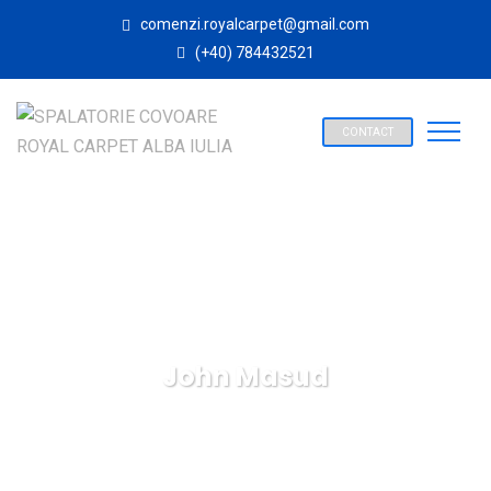
comenzi.royalcarpet@gmail.com
(+40) 784432521
CONTACT
John Masud
SPALATORIE COVOARE ROYAL CARPET ALBA IULIA
Business
John Masud