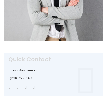
Quick Contact
masud@rstheme.com
(123) - 222 -1452