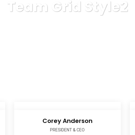
Team Grid Style2
ALATORIE COVOARE ROYAL CARPET ALBA IULIA
Team Grid Sty
Corey Anderson
PRESIDENT & CEO