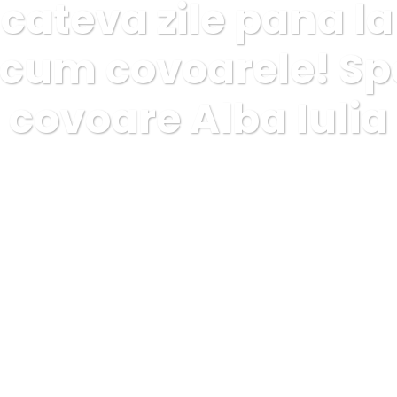
cateva zile pana l
cum covoarele! Sp
covoare Alba Iulia
Informatii utile
Oferte si promotii
Mai sunt cateva z
covoare Alba Iulia