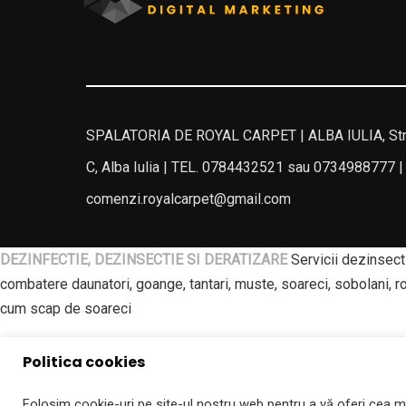
SPALATORIA DE ROYAL CARPET | ALBA IULIA, Stra
C, Alba Iulia | TEL. 0784432521 sau 0734988777 |
comenzi.royalcarpet@gmail.com
DEZINFECTIE, DEZINSECTIE SI DERATIZARE
Servicii dezinsecti
combatere daunatori, goange, tantari, muste, soareci, sobolani, r
cum scap de soareci
SPALATORIE PROFESIONALA DE COVOARE | ROYAL CARPET ALBA IULI
Politica cookies
blaj, curatatorie covoare aiud, curatatorie covoare campeni, curat
Folosim cookie-uri pe site-ul nostru web pentru a vă oferi cea mai
costa sa spal covorul