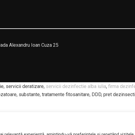
da Alexandru Ioan Cuza 25
e, servicii deratizare,
servicii dezinfectie alba iulia
,
firma dezinf
ozatoare, substante, tratamente fitosanitare, DDD, pret dezinsect
A Spalatorie covoare, curatatorie covoare, spalatorie covoar
atorie covoare teius, curatatorie covoare Ocna Mures, Spalatorie c
 relevantă experiență, amintindu-vă preferințele și repetând vizitele.