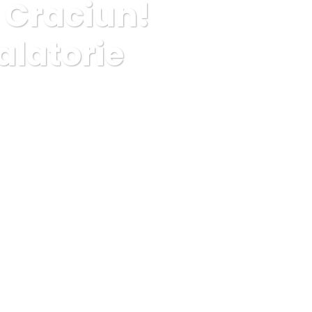
a Craciun!
alatorie
ile pana la Craciun! Spala acum covoarele! Spalatorie