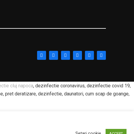
ectie cluj napoca
, dezinfectie coronavirus, dezinfectie covid 19,
ie, pret deratizare, dezinfectie, daunatori, cum scap de goange,
e alba iulia, spalatorie covoare sebes, spalatorie covoare
ovoare preturi, Spalat covoare Alba Iulia, Curatat covoare, Cat
Setari cookie
ACCEPT