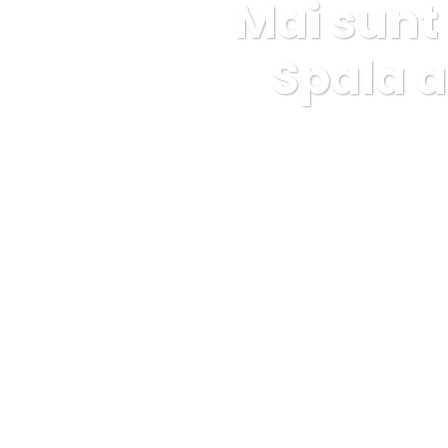
Mai sunt 
Spala a
SPALATORIE COVOARE ROYAL CARPET ALBA IULIA