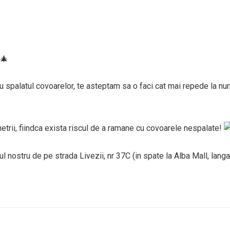
ru spalatul covoarelor, te asteptam sa o faci cat mai repede la n
etrii, fiindca exista riscul de a ramane cu covoarele nespalate!
l nostru de pe strada Livezii, nr 37C (in spate la Alba Mall, lang