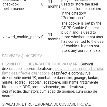
11
checkbox-
0
used to store the user
months
performance
consent for the cookies
in the category
"Performance".
The cookie is set by the
GDPR Cookie Consent
plugin and is used to
11
viewed_cookie_policy
0
store whether or not user
months
has consented to the use
of cookies. It does not
store any personal data.
SALVEAZĂ ȘI ACCEPTĂ
DEZINFECTIE, DEZINSECTIE SI DERATIZARE
Servicii
dezinsectie, servicii deratizare,
servicii dezinfectie alba iulia
,
firma dezinfectie cluj napoca
, dezinfectie coronavirus,
dezinfectie covid 19, combatere daunatori, goange, tantari,
muste, soareci, sobolani, rozatoare, substante, tratamente
fitosanitare, DDD, pret dezinsectie, pret deratizare,
dezinfectie, daunatori, cum scap de goange, cum scap de
soareci
SPALATORIE PROFESIONALA DE COVOARE | ROYAL