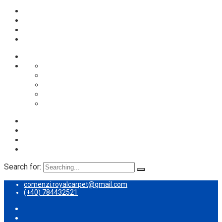
Despre noi
Proces spalare
Servicii
Preturi
Blog
Search for:
comenzi.royalcarpet@gmail.com
(+40) 784432521