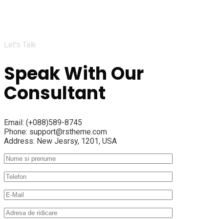
Let's Talk
Speak With Our
Consultant
Email:
(+088)589-8745
Phone:
support@rstheme.com
Address:
New Jesrsy, 1201, USA