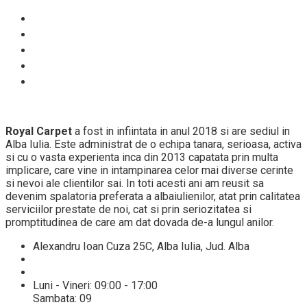
Despre noi
Proces spalare
Servicii
Preturi
Blog
Royal Carpet
a fost in infiintata in anul 2018 si are sediul in
Alba Iulia. Este administrat de o echipa tanara, serioasa, activa
si cu o vasta experienta inca din 2013 capatata prin multa
implicare, care vine in intampinarea celor mai diverse cerinte
si nevoi ale clientilor sai. In toti acesti ani am reusit sa
devenim spalatoria preferata a albaiulienilor, atat prin calitatea
serviciilor prestate de noi, cat si prin seriozitatea si
promptitudinea de care am dat dovada de-a lungul anilor.
Alexandru Ioan Cuza 25C, Alba Iulia, Jud. Alba
+40 784432521
info@spalatoriecovoarealba.ro
Luni - Vineri: 09:00 - 17:00
Sambata: 09