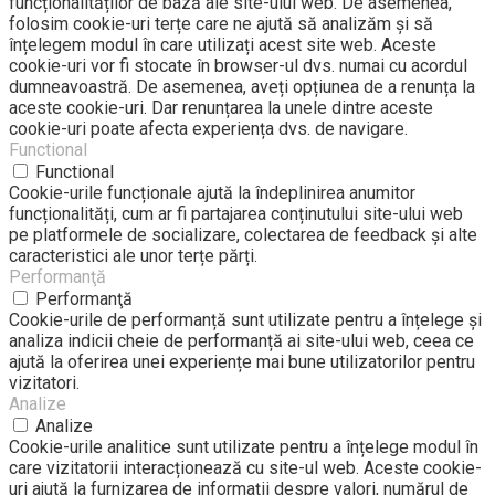
funcționalităților de bază ale site-ului web. De asemenea,
folosim cookie-uri terțe care ne ajută să analizăm și să
înțelegem modul în care utilizați acest site web. Aceste
cookie-uri vor fi stocate în browser-ul dvs. numai cu acordul
dumneavoastră. De asemenea, aveți opțiunea de a renunța la
aceste cookie-uri. Dar renunțarea la unele dintre aceste
cookie-uri poate afecta experiența dvs. de navigare.
Functional
Functional
Cookie-urile funcționale ajută la îndeplinirea anumitor
funcționalități, cum ar fi partajarea conținutului site-ului web
pe platformele de socializare, colectarea de feedback și alte
caracteristici ale unor terțe părți.
Performanţă
Performanţă
Cookie-urile de performanță sunt utilizate pentru a înțelege și
analiza indicii cheie de performanță ai site-ului web, ceea ce
ajută la oferirea unei experiențe mai bune utilizatorilor pentru
vizitatori.
Analize
Analize
Cookie-urile analitice sunt utilizate pentru a înțelege modul în
care vizitatorii interacționează cu site-ul web. Aceste cookie-
uri ajută la furnizarea de informații despre valori, numărul de